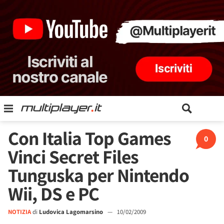
Con Italia Top Games
0
Vinci Secret Files
Tunguska per Nintendo
Wii, DS e PC
NOTIZIA
di
Ludovica Lagomarsino
—
10/02/2009