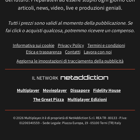
articoli, news, video, live e produzioni geniali.
Tutti i prezzi sono validi al momento della pubblicazione. Se
fai click o acquisti qualcosa, potremmo ricevere un compenso.
Informativa sui cookie
Privacy Policy
Termini e condizioni
Etica e trasparenza
Contatti
Lavora con noi
Aggiorna le impostazioni di tracciamento della pubblicità
IL NETWORK
Multiplayer
Movieplayer
Dissapore
Fidelity House
The Great Pizza
Multiplayer Edizioni
© 2026 Multiplayer.it è di proprietà di NetAddiction S.r.l. REA TR - 80133 - P.iva:
01206540559 – Sede Legale: Piazza Europa, 19 - 05100 Terni (TR) Italy