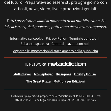
del futuro. Preparatevi ad essere stupiti ogni giorno con
articoli, news, video, live e produzioni geniali.
Tutti i prezzi sono validi al momento della pubblicazione. Se
fai click o acquisti qualcosa, potremmo ricevere un compenso.
Informativa sui cookie
Privacy Policy
Termini e condizioni
Etica e trasparenza
Contatti
Lavora con noi
Aggiorna le impostazioni di tracciamento della pubblicità
IL NETWORK
Multiplayer
Movieplayer
Dissapore
Fidelity House
The Great Pizza
Multiplayer Edizioni
© 2026 Multiplayer.it è di proprietà di NetAddiction S.r.l. REA TR - 80133 - P.iva:
01206540559 – Sede Legale: Piazza Europa, 19 - 05100 Terni (TR) Italy