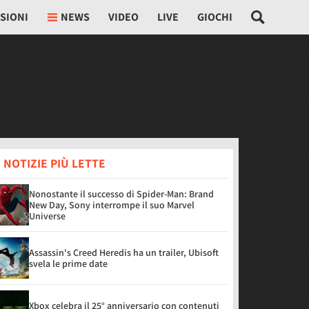
SIONI
NEWS
VIDEO
LIVE
GIOCHI
 NOTIZIE PIÙ LETTE
Nonostante il successo di Spider-Man: Brand
New Day, Sony interrompe il suo Marvel
Universe
Assassin's Creed Heredis ha un trailer, Ubisoft
svela le prime date
Xbox celebra il 25° anniversario con contenuti