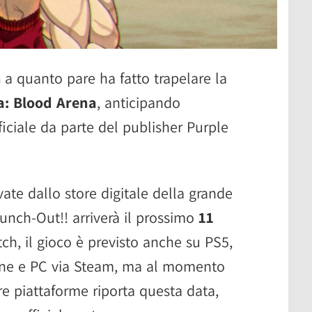
h
a quanto pare ha fatto trapelare la
: Blood Arena
, anticipando
iciale da parte del publisher Purple
vate dallo store digitale della grande
 Punch-Out!! arriverà il prossimo
11
tch, il gioco è previsto anche su PS5,
One e PC via Steam, ma al momento
re piattaforme riporta questa data,