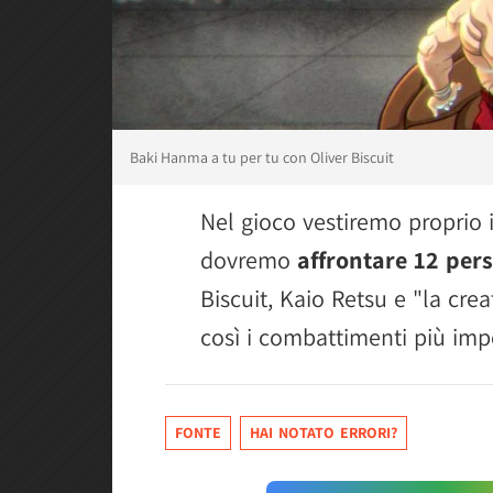
Baki Hanma a tu per tu con Oliver Biscuit
Nel gioco vestiremo proprio 
dovremo
affrontare 12 pers
Biscuit, Kaio Retsu e "la cre
così i combattimenti più impo
FONTE
HAI NOTATO ERRORI?