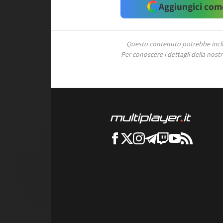
Aggiungici come
Questo contenuto potrebbe includ
Per conoscere i dettagli della nostra