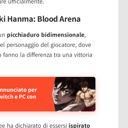
re ufficialmente.
ki Hanma: Blood Arena
 un
picchiaduro bidimensionale
,
del personaggio del giocatore, dove
io fanno la differenza tra una vittoria
nnunciato per
witch e PC con
ee ha dichiarato di essersi
ispirato