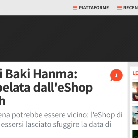
PIATTAFORME
RECEN
di Baki Hanma:
LE
1
pelata dall'eShop
h
ena potrebbe essere vicino: l'eShop di
sersi lasciato sfuggire la data di