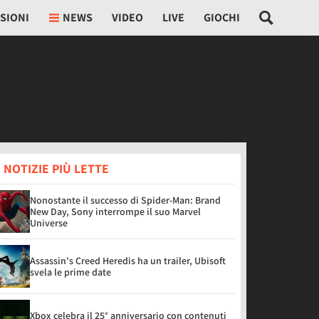
SIONI
NEWS
VIDEO
LIVE
GIOCHI
 NOTIZIE PIÙ LETTE
Nonostante il successo di Spider-Man: Brand
New Day, Sony interrompe il suo Marvel
Universe
Assassin's Creed Heredis ha un trailer, Ubisoft
svela le prime date
Xbox celebra il 25° anniversario con contenuti