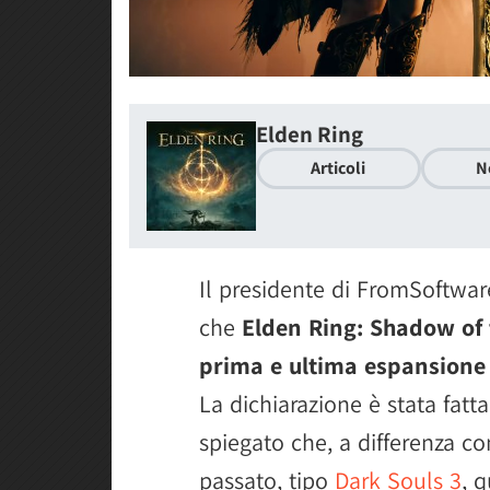
Elden Ring
Articoli
N
Il presidente di FromSoftwa
che
Elden Ring: Shadow of 
prima e ultima espansione
La dichiarazione è stata fatt
spiegato che, a differenza co
passato, tipo
Dark Souls 3
, 