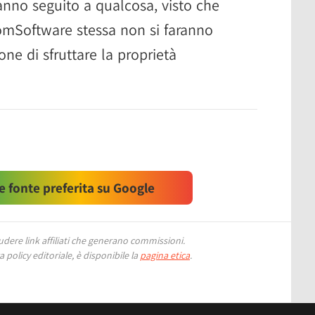
anno seguito a qualcosa, visto che
omSoftware stessa non si faranno
one di sfruttare la proprietà
 fonte preferita su Google
ere link affiliati che generano commissioni.
 policy editoriale, è disponibile la
pagina etica
.