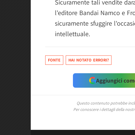
Sicuramente tali vendite dar
l'editore Bandai Namco e Fr
sicuramente sfuggire l'occasi
intellettuale.
FONTE
HAI NOTATO ERRORI?
Aggiungici come
Questo contenuto potrebbe includ
Per conoscere i dettagli della nostra