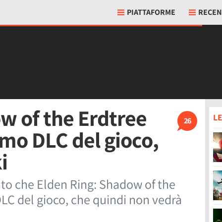
PIATTAFORME
RECEN
w of the Erdtree
LE
26
timo DLC del gioco,
i
to che Elden Ring: Shadow of the
DLC del gioco, che quindi non vedrà