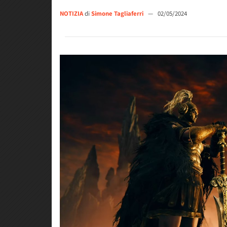
NOTIZIA
di
Simone Tagliaferri
—
02/05/2024