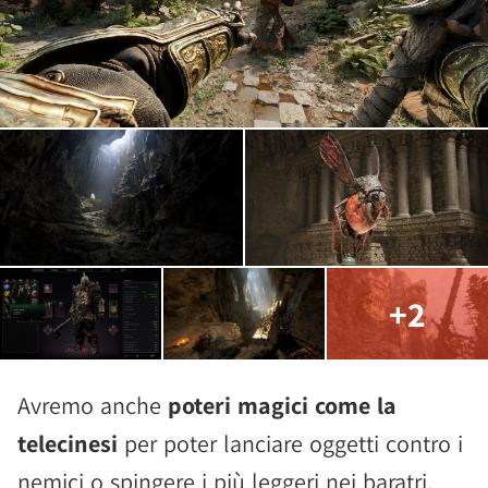
+2
Avremo anche
poteri magici come la
telecinesi
per poter lanciare oggetti contro i
nemici o spingere i più leggeri nei baratri.