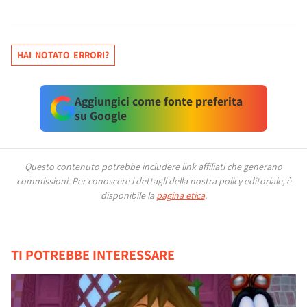
HAI NOTATO ERRORI?
Aggiungici come fonte preferita
su Google
Questo contenuto potrebbe includere link affiliati che generano
commissioni.
Per conoscere i dettagli della nostra policy editoriale, è
disponibile la
pagina etica
.
TI POTREBBE INTERESSARE