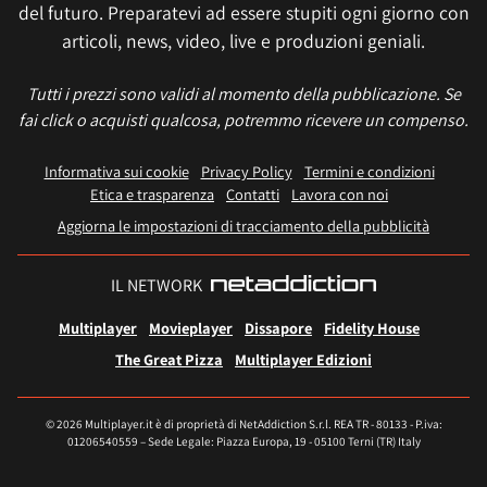
del futuro. Preparatevi ad essere stupiti ogni giorno con
articoli, news, video, live e produzioni geniali.
Tutti i prezzi sono validi al momento della pubblicazione. Se
fai click o acquisti qualcosa, potremmo ricevere un compenso.
Informativa sui cookie
Privacy Policy
Termini e condizioni
Etica e trasparenza
Contatti
Lavora con noi
Aggiorna le impostazioni di tracciamento della pubblicità
IL NETWORK
Multiplayer
Movieplayer
Dissapore
Fidelity House
The Great Pizza
Multiplayer Edizioni
© 2026 Multiplayer.it è di proprietà di NetAddiction S.r.l. REA TR - 80133 - P.iva:
01206540559 – Sede Legale: Piazza Europa, 19 - 05100 Terni (TR) Italy