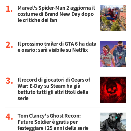
Marvel's Spider-Man 2 aggiorna il
costume di Brand New Day dopo
le critiche dei fan
Il prossimo trailer di GTA 6 ha data
e orario: sarà visibile su Netflix
Il record di giocatori di Gears of
War: E-Day su Steam ha già
battuto tutti gli altri titoli della
serie
Tom Clancy's Ghost Recon:
Future Soldier è gratis per
festeggiare i 25 anni della serie