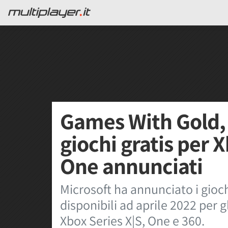
Games With Gold, a
giochi gratis per X
One annunciati
Microsoft ha annunciato i gioc
disponibili ad aprile 2022 per g
Xbox Series X|S, One e 360.