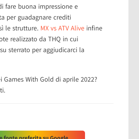
 di fare buona impressione e
ita per guadagnare crediti
sì le strutture.
MX vs ATV Alive
infine
ote realizzato da THQ in cui
u sterrato per aggiudicarci la
i Games With Gold di aprile 2022?
i.
 fonte preferita su Google