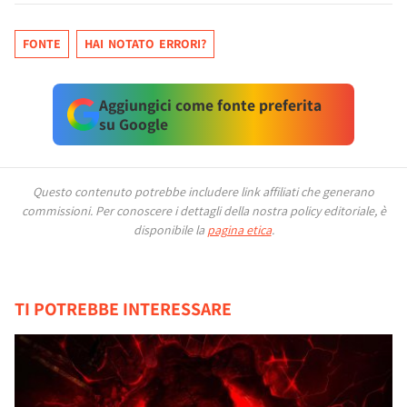
FONTE
HAI NOTATO ERRORI?
Aggiungici come fonte preferita
su Google
Questo contenuto potrebbe includere link affiliati che generano
commissioni.
Per conoscere i dettagli della nostra policy editoriale, è
disponibile la
pagina etica
.
TI POTREBBE INTERESSARE