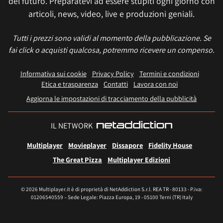
del futuro. Preparatevi ad essere stupiti ogni giorno con
articoli, news, video, live e produzioni geniali.
Tutti i prezzi sono validi al momento della pubblicazione. Se
fai click o acquisti qualcosa, potremmo ricevere un compenso.
Informativa sui cookie
Privacy Policy
Termini e condizioni
Etica e trasparenza
Contatti
Lavora con noi
Aggiorna le impostazioni di tracciamento della pubblicità
IL NETWORK
Multiplayer
Movieplayer
Dissapore
Fidelity House
The Great Pizza
Multiplayer Edizioni
© 2026 Multiplayer.it è di proprietà di NetAddiction S.r.l. REA TR - 80133 - P.iva:
01206540559 – Sede Legale: Piazza Europa, 19 - 05100 Terni (TR) Italy