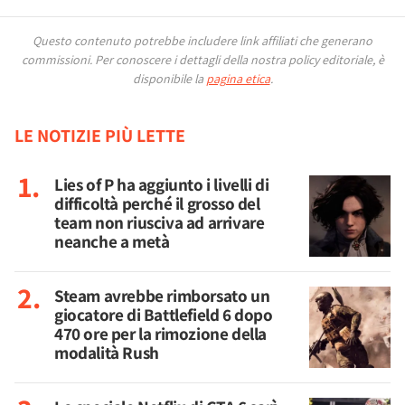
Questo contenuto potrebbe includere link affiliati che generano
commissioni.
Per conoscere i dettagli della nostra policy editoriale, è
disponibile la
pagina etica
.
LE NOTIZIE PIÙ LETTE
Lies of P ha aggiunto i livelli di
difficoltà perché il grosso del
team non riusciva ad arrivare
neanche a metà
Steam avrebbe rimborsato un
giocatore di Battlefield 6 dopo
470 ore per la rimozione della
modalità Rush