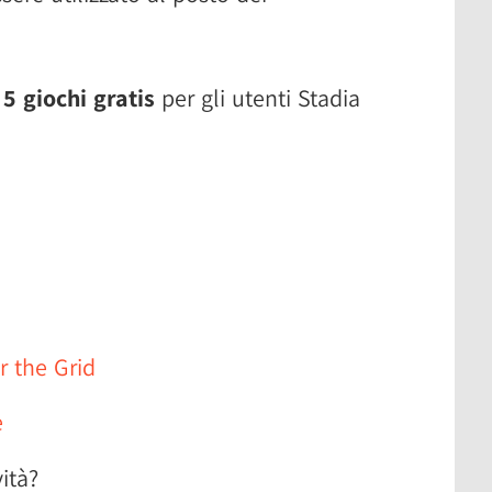
i
5 giochi gratis
per gli utenti Stadia
r the Grid
e
ità?