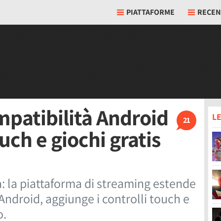
PIATTAFORME
RECEN
mpatibilità Android
LE
21
ouch e giochi gratis
a: la piattaforma di streaming estende
e Android, aggiunge i controlli touch e
o.