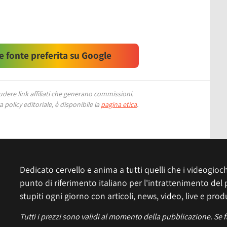
 fonte preferita su Google
ere link affiliati che generano commissioni.
 policy editoriale, è disponibile la
pagina etica
.
Dedicato cervello e anima a tutti quelli che i videogiochi
punto di riferimento italiano per l'intrattenimento del 
stupiti ogni giorno con articoli, news, video, live e prod
Tutti i prezzi sono validi al momento della pubblicazione. Se 