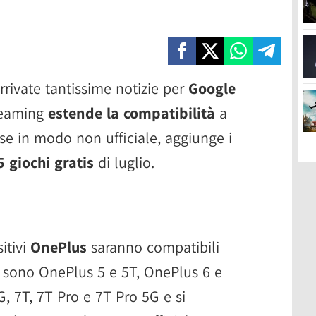
rrivate tantissime notizie per
Google
treaming
estende la compatibilità
a
 se in modo non ufficiale, aggiunge i
5 giochi gratis
di luglio.
itivi
OnePlus
saranno compatibili
vi sono OnePlus 5 e 5T, OnePlus 6 e
G, 7T, 7T Pro e 7T Pro 5G e si