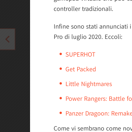
controller tradizionali.
Infine sono stati annunciati 
Pro di luglio 2020. Eccoli:
SUPERHOT
Get Packed
Little Nightmares
Power Rangers: Battle fo
Panzer Dragoon: Remak
Come vi sembrano come nov