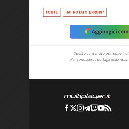
FONTE
HAI NOTATO ERRORI?
Aggiungici come
Questo contenuto potrebbe includ
Per conoscere i dettagli della nostra