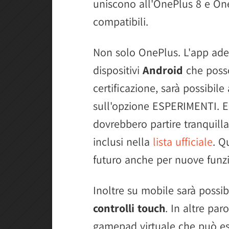
uniscono all'OnePlus 8 e On
compatibili.
Non solo OnePlus. L'app ades
dispositivi
Android
che posso
certificazione, sarà possibil
sull'opzione ESPERIMENTI. E
dovrebbero partire tranquill
inclusi nella
lista ufficiale
. Q
futuro anche per nuove funzi
Inoltre su mobile sarà possib
controlli touch
. In altre pa
gamepad virtuale che può ess