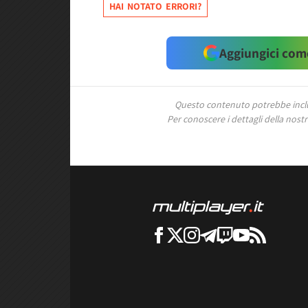
HAI NOTATO ERRORI?
Aggiungici come
Questo contenuto potrebbe includ
Per conoscere i dettagli della nostra