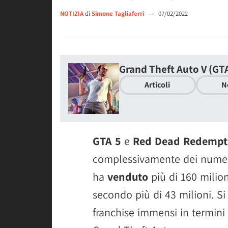
NOTIZIA
di
Simone Tagliaferri
—
07/02/2022
Grand Theft Auto V (GTA
Articoli
N
GTA 5
e
Red Dead Redempt
complessivamente dei numeri
ha
venduto
più di 160 milion
secondo più di 43 milioni. Si t
franchise immensi in termini 