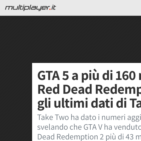
GTA 5 a più di 160 
Red Dead Redempti
gli ultimi dati di 
Take Two ha dato i numeri aggio
svelando che GTA V ha venduto 
Dead Redemption 2 più di 43 mi