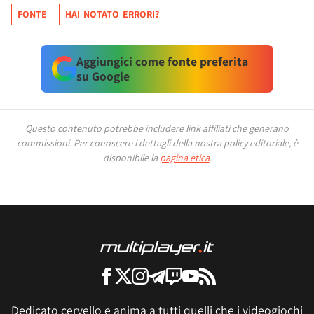
FONTE
HAI NOTATO ERRORI?
Aggiungici come fonte preferita
su Google
Questo contenuto potrebbe includere link affiliati che generano
commissioni.
Per conoscere i dettagli della nostra policy editoriale, è
disponibile la
pagina etica
.
Dedicato cervello e anima a tutti quelli che i videogiochi