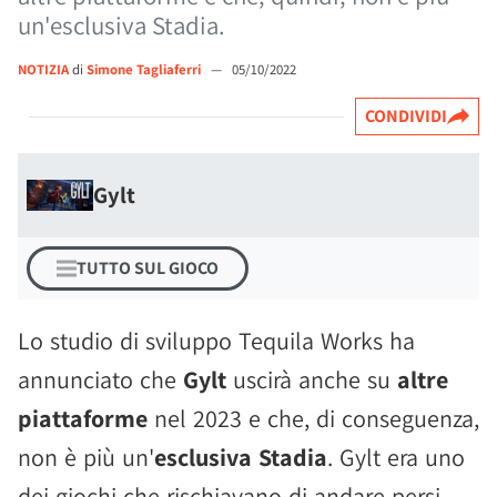
un'esclusiva Stadia.
NOTIZIA
di
Simone Tagliaferri
—
05/10/2022
CONDIVIDI
Gylt
TUTTO SUL GIOCO
Lo studio di sviluppo Tequila Works ha
annunciato che
Gylt
uscirà anche su
altre
piattaforme
nel 2023 e che, di conseguenza,
non è più un'
esclusiva Stadia
. Gylt era uno
dei giochi che rischiavano di andare persi