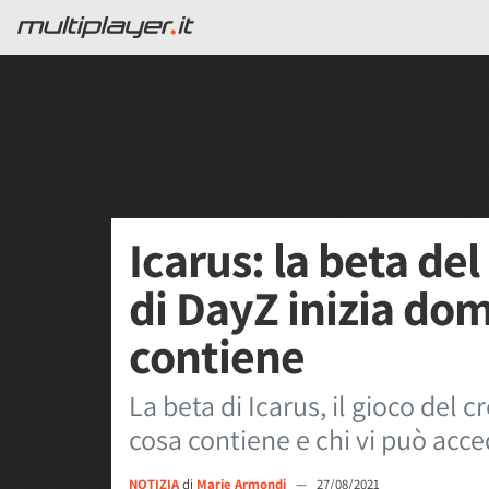
Icarus: la beta del
di DayZ inizia dom
contiene
La beta di Icarus, il gioco del 
cosa contiene e chi vi può acce
NOTIZIA
di
Marie Armondi
—
27/08/2021