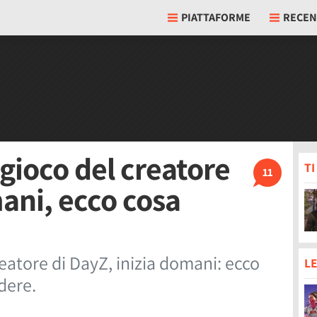
PIATTAFORME
RECEN
 gioco del creatore
T
11
ani, ecco cosa
creatore di DayZ, inizia domani: ecco
LE
dere.