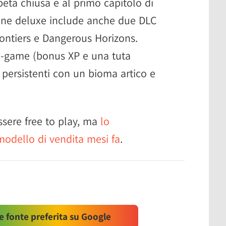
beta chiusa e al primo capitolo di
sione deluxe include anche due DLC
rontiers e Dangerous Horizons.
in-game (bonus XP e una tuta
 persistenti con un bioma artico e
ssere free to play, ma
lo
modello di vendita mesi fa
.
 fonte preferita su Google