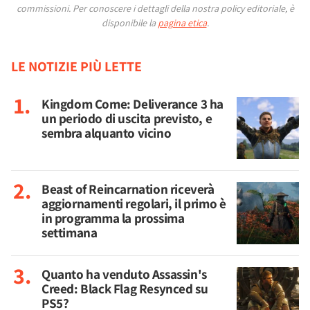
commissioni.
Per conoscere i dettagli della nostra policy editoriale, è
disponibile la
pagina etica
.
LE NOTIZIE PIÙ LETTE
Kingdom Come: Deliverance 3 ha
un periodo di uscita previsto, e
sembra alquanto vicino
Beast of Reincarnation riceverà
aggiornamenti regolari, il primo è
in programma la prossima
settimana
Quanto ha venduto Assassin's
Creed: Black Flag Resynced su
PS5?