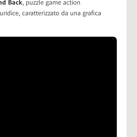
and Back
, puzzle game action
uridice, caratterizzato da una grafica