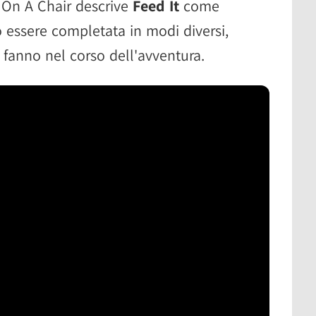
 On A Chair descrive
Feed It
come
 essere completata in modi diversi,
 fanno nel corso dell'avventura.