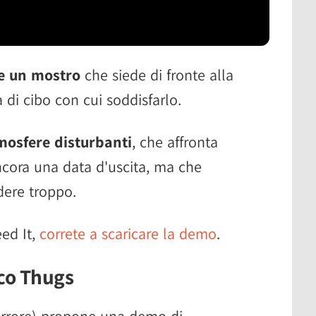
re un mostro
che siede di fronte alla
 di cibo con cui soddisfarlo.
mosfere disturbanti
, che affronta
ncora una data d'uscita, ma che
dere troppo.
eed It,
correte a scaricare la demo
.
cco Thugs
errore) propone una demo di