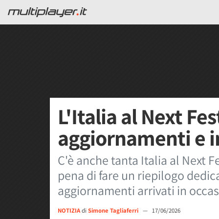
L'Italia al Next F
aggiornamenti e i
C'è anche tanta Italia al Next F
pena di fare un riepilogo dedic
aggiornamenti arrivati in occas
NOTIZIA
di
Simone Tagliaferri
—
17/06/2026