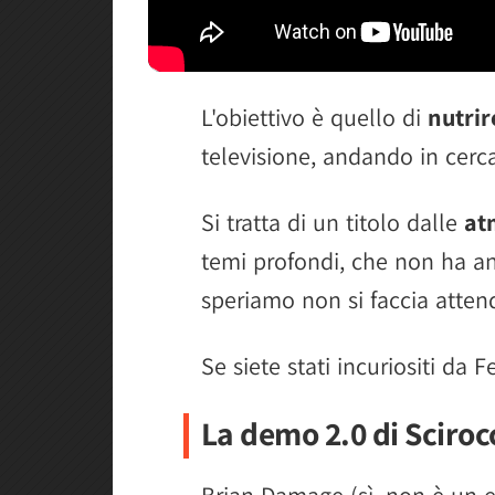
L'obiettivo è quello di
nutri
televisione, andando in cerca
Si tratta di un titolo dalle
at
temi profondi, che non ha a
speriamo non si faccia atten
Se siete stati incuriositi da F
La demo 2.0 di Sciro
Brian Damage (sì, non è un 