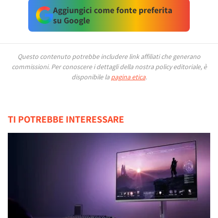
Aggiungici come fonte preferita
su Google
Questo contenuto potrebbe includere link affiliati che generano
commissioni.
Per conoscere i dettagli della nostra policy editoriale, è
disponibile la
pagina etica
.
TI POTREBBE INTERESSARE