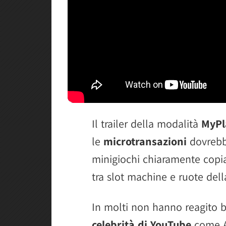
Il trailer della modalità
MyPl
le
microtransazioni
dovrebb
minigiochi chiaramente copia
tra slot machine e ruote dell
In molti non hanno reagito b
celebrità di YouTube
come An