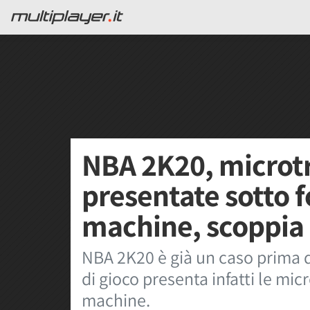
NBA 2K20, microt
presentate sotto f
machine, scoppia 
NBA 2K20 è già un caso prima di
di gioco presenta infatti le mic
machine.