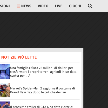
SIONI
NEWS
VIDEO
LIVE
GIOCHI
 NOTIZIE PIÙ LETTE
Una famiglia rifiuta 26 milioni di dollari per
trasformare i propri terreni agricoli in un data
center per l'IA
Marvel's Spider-Man 2 aggiorna il costume di
Brand New Day dopo le critiche dei fan
Il prossimo trailer di GTA 6 ha data e orario: