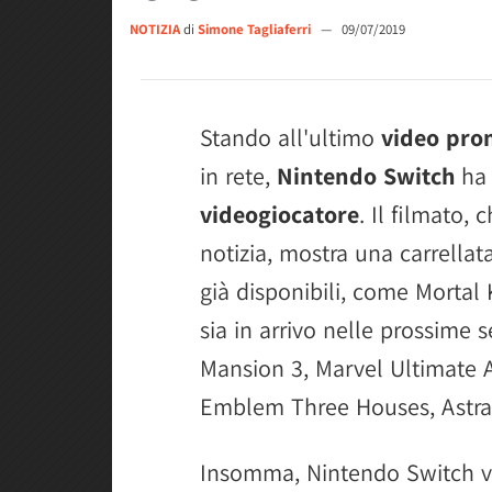
NOTIZIA
di
Simone Tagliaferri
—
09/07/2019
Stando all'ultimo
video pro
in rete,
Nintendo Switch
ha
videogiocatore
. Il filmato, 
notizia, mostra una carrellata
già disponibili, come Mortal
sia in arrivo nelle prossime 
Mansion 3, Marvel Ultimate Al
Emblem Three Houses, Astral 
Insomma, Nintendo Switch v