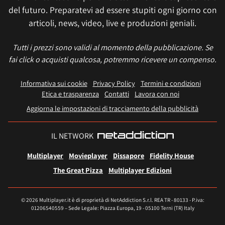
del futuro. Preparatevi ad essere stupiti ogni giorno con
articoli, news, video, live e produzioni geniali.
Tutti i prezzi sono validi al momento della pubblicazione. Se
fai click o acquisti qualcosa, potremmo ricevere un compenso.
Informativa sui cookie
Privacy Policy
Termini e condizioni
Etica e trasparenza
Contatti
Lavora con noi
Aggiorna le impostazioni di tracciamento della pubblicità
IL NETWORK
Multiplayer
Movieplayer
Dissapore
Fidelity House
The Great Pizza
Multiplayer Edizioni
© 2026 Multiplayer.it è di proprietà di NetAddiction S.r.l. REA TR - 80133 - P.iva:
01206540559 – Sede Legale: Piazza Europa, 19 - 05100 Terni (TR) Italy