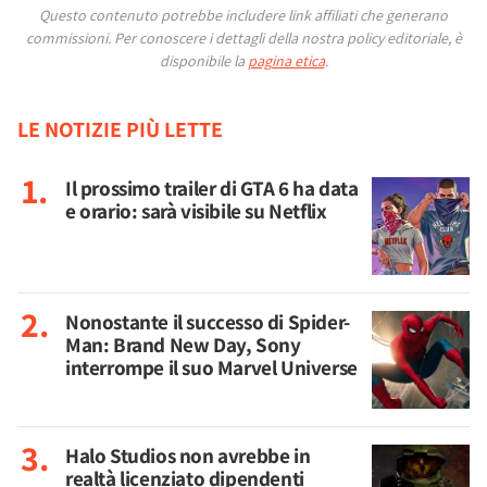
Questo contenuto potrebbe includere link affiliati che generano
commissioni.
Per conoscere i dettagli della nostra policy editoriale, è
disponibile la
pagina etica
.
LE NOTIZIE PIÙ LETTE
Il prossimo trailer di GTA 6 ha data
e orario: sarà visibile su Netflix
Nonostante il successo di Spider-
Man: Brand New Day, Sony
interrompe il suo Marvel Universe
Halo Studios non avrebbe in
realtà licenziato dipendenti