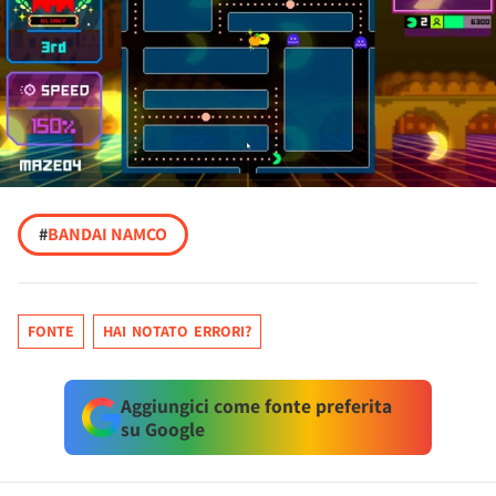
#
BANDAI NAMCO
FONTE
HAI NOTATO ERRORI?
Aggiungici come fonte preferita
su Google