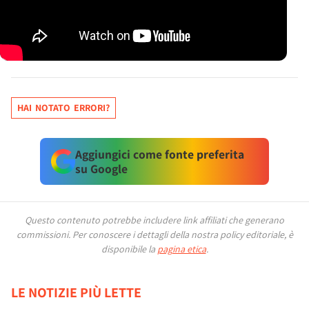
HAI NOTATO ERRORI?
Aggiungici come fonte preferita
su Google
Questo contenuto potrebbe includere link affiliati che generano
commissioni.
Per conoscere i dettagli della nostra policy editoriale, è
disponibile la
pagina etica
.
LE NOTIZIE PIÙ LETTE