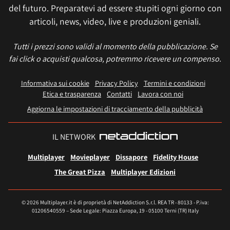
del futuro. Preparatevi ad essere stupiti ogni giorno con
articoli, news, video, live e produzioni geniali.
Tutti i prezzi sono validi al momento della pubblicazione. Se
fai click o acquisti qualcosa, potremmo ricevere un compenso.
Informativa sui cookie
Privacy Policy
Termini e condizioni
Etica e trasparenza
Contatti
Lavora con noi
Aggiorna le impostazioni di tracciamento della pubblicità
IL NETWORK
Multiplayer
Movieplayer
Dissapore
Fidelity House
The Great Pizza
Multiplayer Edizioni
© 2026 Multiplayer.it è di proprietà di NetAddiction S.r.l. REA TR - 80133 - P.iva:
01206540559 – Sede Legale: Piazza Europa, 19 - 05100 Terni (TR) Italy