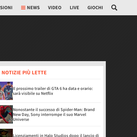
SIONI
NEWS
VIDEO
LIVE
GIOCHI
 NOTIZIE PIÙ LETTE
Il prossimo trailer di GTA 6 ha data e orario:
sarà visibile su Netflix
Nonostante il successo di Spider-Man: Brand
New Day, Sony interrompe il suo Marvel
Universe
Licenziamenti in Halo Studios dopo il lancio di