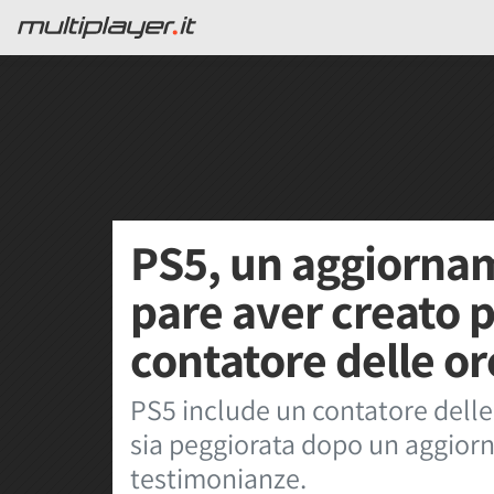
PS5, un aggiornam
pare aver creato p
contatore delle or
PS5 include un contatore delle
sia peggiorata dopo un aggior
testimonianze.