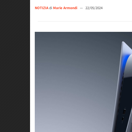
NOTIZIA
di
Marie Armondi
—
22/05/2024