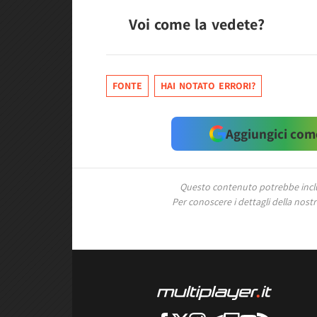
Voi come la vedete?
FONTE
HAI NOTATO ERRORI?
Aggiungici come
Questo contenuto potrebbe includ
Per conoscere i dettagli della nostra