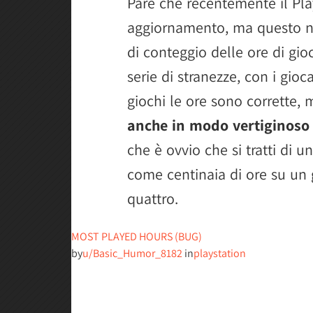
Pare che recentemente il Pl
aggiornamento, ma questo no
di conteggio delle ore di gio
serie di stranezze, con i gio
giochi le ore sono corrette, 
anche in modo vertiginoso
che è ovvio che si tratti di
come centinaia di ore su un 
quattro.
MOST PLAYED HOURS (BUG)
by
u/Basic_Humor_8182
in
playstation