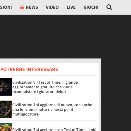
SIONI
NEWS
VIDEO
LIVE
GIOCHI
I POTREBBE INTERESSARE
Civilization VII Test of Time: il grande
aggiornamento gratuito che vuole
riconquistare i giocatori delusi
Civilization 7 si aggiorna di nuovo, con anche
una funzione molto richiesta per il
multigiocatore
Civilization 7 si aggiorna con Test of Time, il più