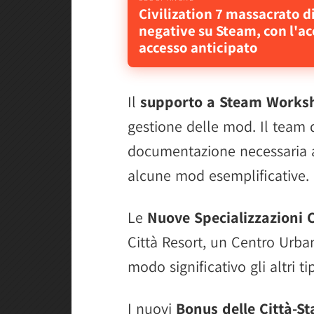
Civilization 7 massacrato d
negative su Steam, con l'ac
accesso anticipato
Il
supporto a Steam Works
gestione delle mod. Il team d
documentazione necessaria 
alcune mod esemplificative.
Le
Nuove Specializzazioni 
Città Resort, un Centro Urban
modo significativo gli altri tip
I nuovi
Bonus delle Città-St