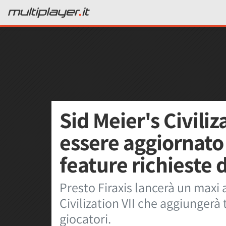
Sid Meier's Civiliz
essere aggiornato
feature richieste d
Presto Firaxis lancerà un maxi
Civilization VII che aggiungerà 
giocatori.