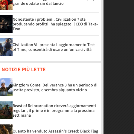
grande update sin dal lancio
Nonostante i problemi, Civilization 7 sta
producendo profitti, ha spiegato il CEO di Take-
Two
Civilization VII presenta l'aggiornamento Test
of Time, consentirà di usare un'unica civiltà
 NOTIZIE PIÙ LETTE
Kingdom Come: Deliverance 3 ha un periodo di
uscita previsto, e sembra alquanto vicino
Beast of Reincarnation riceverà aggiornamenti
regolari, il primo è in programma la prossima
settimana
Quanto ha venduto Assassin's Creed: Black Flag