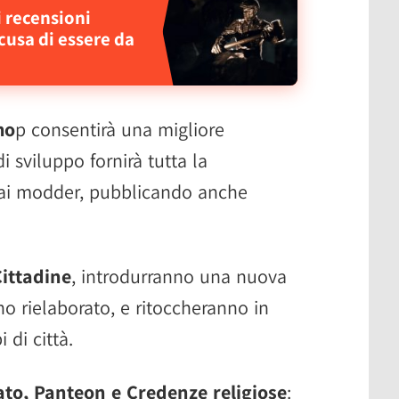
i recensioni
cusa di essere da
ho
p consentirà una migliore
i sviluppo fornirà tutta la
ai modder, pubblicando anche
Cittadine
, introdurranno una nuova
o rielaborato, e ritoccheranno in
i di città.
ato, Panteon e Credenze religiose
: