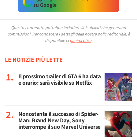
su Google
Questo contenuto potrebbe includere link affiliati che generano
commissioni.
Per conoscere i dettagli della nostra policy editoriale, è
disponibile la
pagina etica
.
LE NOTIZIE PIÙ LETTE
Il prossimo trailer di GTA 6 ha data
e orario: sarà visibile su Netflix
Nonostante il successo di Spider-
Man: Brand New Day, Sony
interrompe il suo Marvel Universe