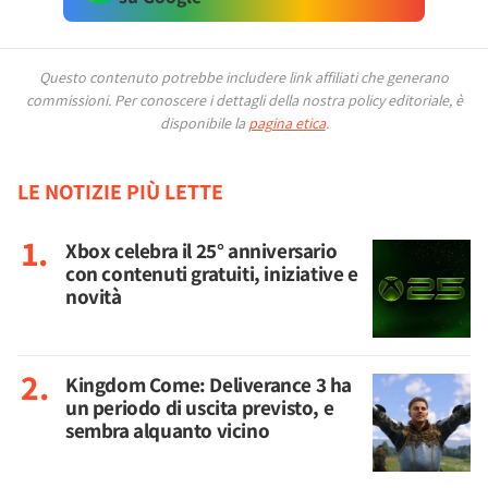
Questo contenuto potrebbe includere link affiliati che generano
commissioni.
Per conoscere i dettagli della nostra policy editoriale, è
disponibile la
pagina etica
.
LE NOTIZIE PIÙ LETTE
Xbox celebra il 25° anniversario
con contenuti gratuiti, iniziative e
novità
Kingdom Come: Deliverance 3 ha
un periodo di uscita previsto, e
sembra alquanto vicino