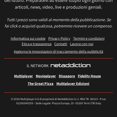
del futuro. Preparatevi ad essere stupiti ogni giorno con
articoli, news, video, live e produzioni geniali.
Tutti i prezzi sono validi al momento della pubblicazione. Se
fai click o acquisti qualcosa, potremmo ricevere un compenso.
Informativa sui cookie
Privacy Policy
Termini e condizioni
Etica e trasparenza
Contatti
Lavora con noi
Aggiorna le impostazioni di tracciamento della pubblicità
IL NETWORK
Multiplayer
Movieplayer
Dissapore
Fidelity House
The Great Pizza
Multiplayer Edizioni
© 2026 Multiplayer.it è di proprietà di NetAddiction S.r.l. REA TR - 80133 - P.iva:
01206540559 – Sede Legale: Piazza Europa, 19 - 05100 Terni (TR) Italy