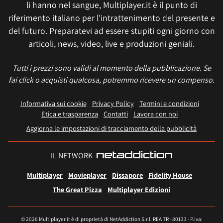
li hanno nel sangue, Multiplayer.it è il punto di
riferimento italiano per l'intrattenimento del presente e
del futuro. Preparatevi ad essere stupiti ogni giorno con
articoli, news, video, live e produzioni geniali.
Tutti i prezzi sono validi al momento della pubblicazione. Se
fai click o acquisti qualcosa, potremmo ricevere un compenso.
Informativa sui cookie
Privacy Policy
Termini e condizioni
Etica e trasparenza
Contatti
Lavora con noi
Aggiorna le impostazioni di tracciamento della pubblicità
IL NETWORK
Multiplayer
Movieplayer
Dissapore
Fidelity House
The Great Pizza
Multiplayer Edizioni
© 2026 Multiplayer.it è di proprietà di NetAddiction S.r.l. REA TR - 80133 - P.iva: