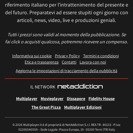
riferimento italiano per l'intrattenimento del presente e
del futuro. Preparatevi ad essere stupiti ogni giorno con
articoli, news, video, live e produzioni geniali.
Tutti i prezzi sono validi al momento della pubblicazione. Se
fai click o acquisti qualcosa, potremmo ricevere un compenso.
Informativa sui cookie
Privacy Policy
Termini e condizioni
Etica e trasparenza
Contatti
Lavora con noi
Aggiorna le impostazioni di tracciamento della pubblicità
IL NETWORK
Multiplayer
Movieplayer
Dissapore
Fidelity House
The Great Pizza
Multiplayer Edizioni
© 2026 Multiplayer.it è di proprietà di NetAddiction S.r.l. REA TR - 80133 - P.iva:
01206540559 – Sede Legale: Piazza Europa, 19 - 05100 Terni (TR) Italy