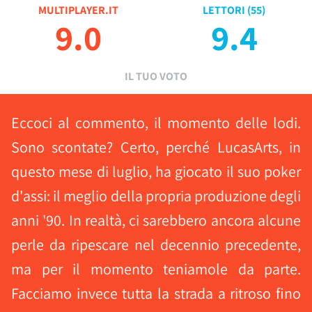
MULTIPLAYER.IT
LETTORI (
55
)
9.0
9.4
IL TUO VOTO
Eccoci al commento, il momento delle lodi.
Sono scontate? Certo, perché LucasArts, in
questo mese di luglio, ha giocato il suo poker
d'assi: il meglio della propria produzione degli
anni '90. In realtà, ci sarebbero ancora alcune
perle da ripescare nel decennio precedente,
ma per il momento teniamole da parte.
Facciamo invece tutta la strada a ritroso fino