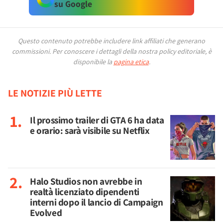
su Google
Questo contenuto potrebbe includere link affiliati che generano
commissioni.
Per conoscere i dettagli della nostra policy editoriale, è
disponibile la
pagina etica
.
LE NOTIZIE PIÙ LETTE
Il prossimo trailer di GTA 6 ha data
e orario: sarà visibile su Netflix
Halo Studios non avrebbe in
realtà licenziato dipendenti
interni dopo il lancio di Campaign
Evolved