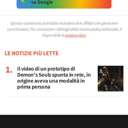
su Google
Questo contenuto potrebbe includere link affiliati che generano
commissioni.
Per conoscere i dettagli della nostra policy editoriale, è
disponibile la
pagina etica
.
LE NOTIZIE PIÙ LETTE
Il video di un prototipo di
Demon's Souls spunta in rete, in
origine aveva una modalità in
prima persona