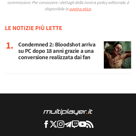
commissioni.
Per conoscere i dettagli della nostra policy editoriale, è
disponibile la
pagina etica
.
LE NOTIZIE PIÙ LETTE
Condemned 2: Bloodshot arriva
su PC dopo 18 anni grazie a una
conversione realizzata dai fan