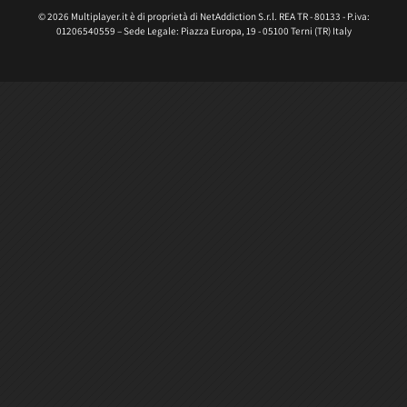
© 2026 Multiplayer.it è di proprietà di NetAddiction S.r.l. REA TR - 80133 - P.iva:
01206540559 – Sede Legale: Piazza Europa, 19 - 05100 Terni (TR) Italy