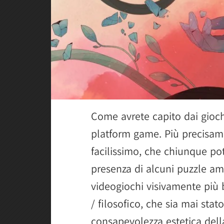
Come avrete capito dai giochi
platform game. Più precisa
facilissimo, che chiunque po
presenza di alcuni puzzle am
videogiochi visivamente più be
/ filosofico, che sia mai stat
consapevolezza estetica della