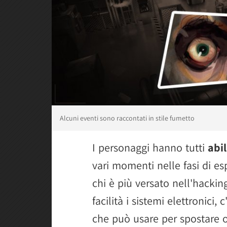
Alcuni eventi sono raccontati in stile fumetto
I personaggi hanno tutti
abil
vari momenti nelle fasi di e
chi è più versato nell'hackin
facilità i sistemi elettronici,
che può usare per spostare o