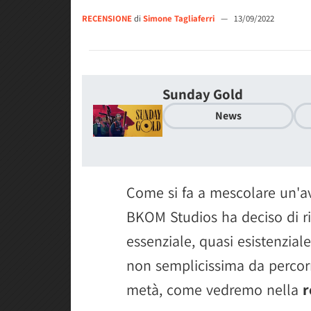
RECENSIONE
di
Simone Tagliaferri
—
13/09/2022
Sunday Gold
News
Come si fa a mescolare un'av
BKOM Studios ha deciso di 
essenziale, quasi esistenzial
non semplicissima da percorre
metà, come vedremo nella
r