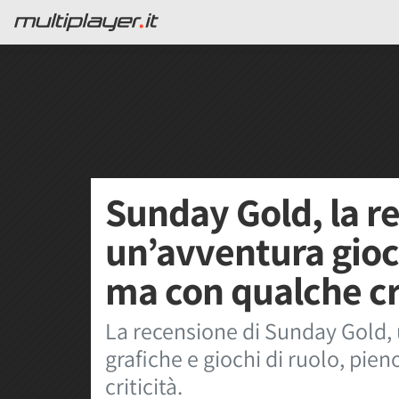
Sunday Gold, la r
un’avventura gioco
ma con qualche cri
La recensione di Sunday Gold, 
grafiche e giochi di ruolo, pien
criticità.