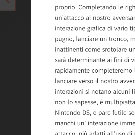
proprio. Completando le rig
un'attacco al nostro avversar
interazione grafica di vario
pugno, lanciare un tronco, 
inattinenti come srotolare u
sarà determinante ai fini di v
rapidamente completeremo l
lanciare verso il nostro avver
interazioni si notano alcuni l
non lo sapesse, è multipiatt
Nintendo DS, e pare futile s
manchi un' interazione immed
attacco, più adatti all'uso d