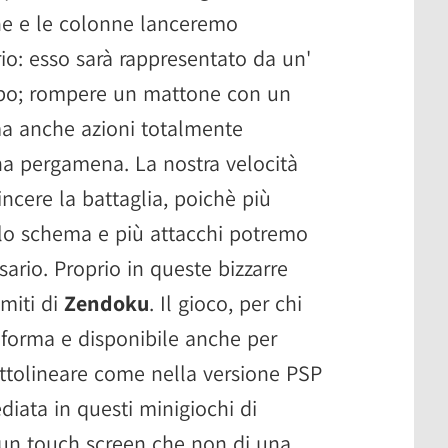
he e le colonne lanceremo
io: esso sarà rappresentato da un'
 tipo; rompere un mattone con un
ma anche azioni totalmente
na pergamena. La nostra velocità
incere la battaglia, poichè più
o schema e più attacchi potremo
sario. Proprio in queste bizzarre
imiti di
Zendoku
. Il gioco, per chi
aforma e disponibile anche per
ottolineare come nella versione PSP
iata in questi minigiochi di
i un touch screen che non di una