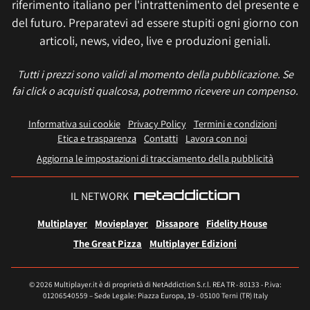
riferimento italiano per l'intrattenimento del presente e
del futuro. Preparatevi ad essere stupiti ogni giorno con
articoli, news, video, live e produzioni geniali.
Tutti i prezzi sono validi al momento della pubblicazione. Se
fai click o acquisti qualcosa, potremmo ricevere un compenso.
Informativa sui cookie
Privacy Policy
Termini e condizioni
Etica e trasparenza
Contatti
Lavora con noi
Aggiorna le impostazioni di tracciamento della pubblicità
IL NETWORK
Multiplayer
Movieplayer
Dissapore
Fidelity House
The Great Pizza
Multiplayer Edizioni
© 2026 Multiplayer.it è di proprietà di NetAddiction S.r.l. REA TR - 80133 - P.iva:
01206540559 – Sede Legale: Piazza Europa, 19 - 05100 Terni (TR) Italy