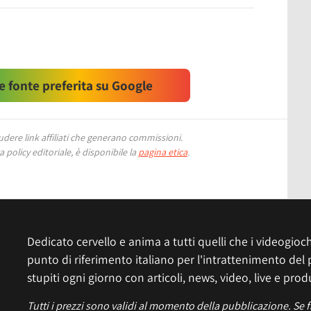
 fonte preferita su Google
ere link affiliati che generano commissioni.
 policy editoriale, è disponibile la
pagina etica
.
Dedicato cervello e anima a tutti quelli che i videogiochi
punto di riferimento italiano per l'intrattenimento del 
stupiti ogni giorno con articoli, news, video, live e prod
Tutti i prezzi sono validi al momento della pubblicazione. Se 