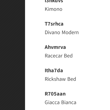
I3hkdvs
Kimono
T7srhca
Divano Modern
Ahvmrva
Racecar Bed
Itha7da
Rickshaw Bed
R705aan
Giacca Bianca