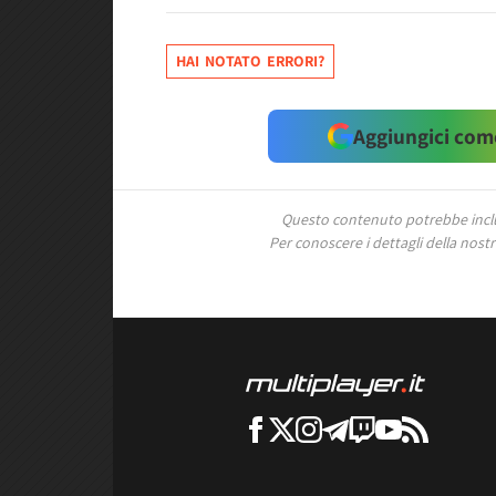
HAI NOTATO ERRORI?
Aggiungici come
Questo contenuto potrebbe includ
Per conoscere i dettagli della nostra