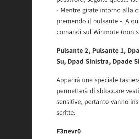
- Mentre girate intorno alla c
premendo il pulsante -. A que
comandi sul Winmote (non s
Pulsante 2, Pulsante 1, Dp
Su, Dpad Sinistra, Dpade S
Apparirà una speciale tastier
permetterà di sbloccare vest
sensitive, pertanto vanno i
scritte:
F3nevr0