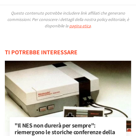
Questo contenuto potrebbe includere link affiliati che generano
commissioni.
Per conoscere i dettagli della nostra policy editoriale, è
disponibile la
pagina etica
.
TI POTREBBE INTERESSARE
"Il NES non durerà per sempre": 
riemergono le storiche conferenze della 