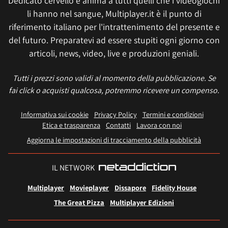
Dedicato cervello e anima a tutti quelli che i videogiochi
li hanno nel sangue, Multiplayer.it è il punto di
riferimento italiano per l'intrattenimento del presente e
del futuro. Preparatevi ad essere stupiti ogni giorno con
articoli, news, video, live e produzioni geniali.
Tutti i prezzi sono validi al momento della pubblicazione. Se
fai click o acquisti qualcosa, potremmo ricevere un compenso.
Informativa sui cookie
Privacy Policy
Termini e condizioni
Etica e trasparenza
Contatti
Lavora con noi
Aggiorna le impostazioni di tracciamento della pubblicità
IL NETWORK
Multiplayer
Movieplayer
Dissapore
Fidelity House
The Great Pizza
Multiplayer Edizioni