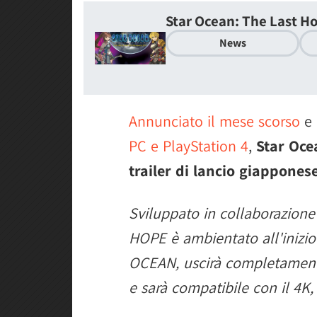
Star Ocean: The Last H
News
Annunciato il mese scorso
e
PC e PlayStation 4
,
Star Oce
trailer di lancio giapponese
Sviluppato in collaborazion
HOPE è ambientato all'inizio 
OCEAN, uscirà completamente 
e sarà compatibile con il 4K, 