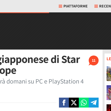
PIATTAFORME
RECEN
o giapponese di Star
LE
11
Hope
rà domani su PC e PlayStation 4