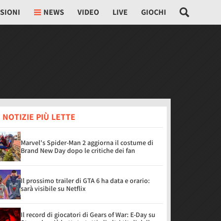
SIONI
NEWS
VIDEO
LIVE
GIOCHI
 NOTIZIE PIÙ LETTE
Marvel's Spider-Man 2 aggiorna il costume di
Brand New Day dopo le critiche dei fan
Il prossimo trailer di GTA 6 ha data e orario:
sarà visibile su Netflix
Il record di giocatori di Gears of War: E-Day su