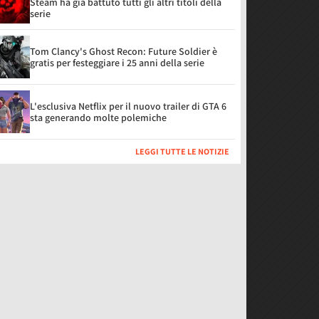
Steam ha già battuto tutti gli altri titoli della
serie
Tom Clancy's Ghost Recon: Future Soldier è
gratis per festeggiare i 25 anni della serie
L'esclusiva Netflix per il nuovo trailer di GTA 6
sta generando molte polemiche
LEGGI TUTTE LE NOTIZIE