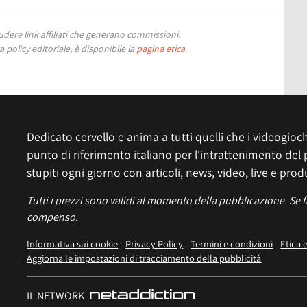
ere link affiliati che generano commissioni.
 policy editoriale, è disponibile la
pagina etica
.
Dedicato cervello e anima a tutti quelli che i videogiochi
punto di riferimento italiano per l'intrattenimento del 
stupiti ogni giorno con articoli, news, video, live e prod
Tutti i prezzi sono validi al momento della pubblicazione. Se 
compenso.
Informativa sui cookie
Privacy Policy
Termini e condizioni
Etica 
Aggiorna le impostazioni di tracciamento della pubblicità
IL NETWORK