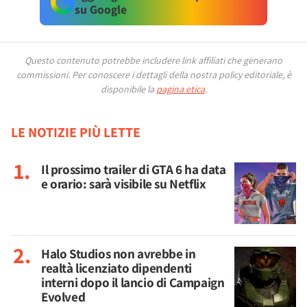
su Google
Questo contenuto potrebbe includere link affiliati che generano
commissioni.
Per conoscere i dettagli della nostra policy editoriale, è
disponibile la
pagina etica
.
LE NOTIZIE PIÙ LETTE
Il prossimo trailer di GTA 6 ha data
e orario: sarà visibile su Netflix
Halo Studios non avrebbe in
realtà licenziato dipendenti
interni dopo il lancio di Campaign
Evolved