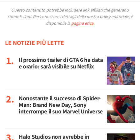
Questo contenuto potrebbe includere link affiliati che generano
commissioni.
Per conoscere i dettagli della nostra policy editoriale, è
disponibile la
pagina etica
.
LE NOTIZIE PIÙ LETTE
Il prossimo trailer di GTA 6 ha data
e orario: sarà visibile su Netflix
Nonostante il successo di Spider-
Man: Brand New Day, Sony
interrompe il suo Marvel Universe
Halo Studios non avrebbe in