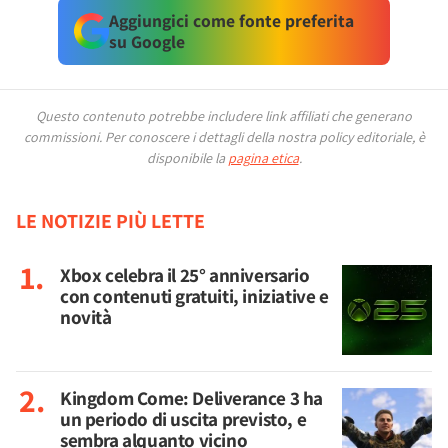
Aggiungici come fonte preferita
su Google
Questo contenuto potrebbe includere link affiliati che generano
commissioni.
Per conoscere i dettagli della nostra policy editoriale, è
disponibile la
pagina etica
.
LE NOTIZIE PIÙ LETTE
Xbox celebra il 25° anniversario
con contenuti gratuiti, iniziative e
novità
Kingdom Come: Deliverance 3 ha
un periodo di uscita previsto, e
sembra alquanto vicino