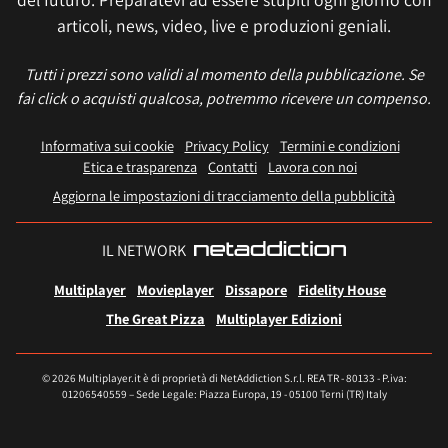
articoli, news, video, live e produzioni geniali.
Tutti i prezzi sono validi al momento della pubblicazione. Se
fai click o acquisti qualcosa, potremmo ricevere un compenso.
Informativa sui cookie
Privacy Policy
Termini e condizioni
Etica e trasparenza
Contatti
Lavora con noi
Aggiorna le impostazioni di tracciamento della pubblicità
IL NETWORK
Multiplayer
Movieplayer
Dissapore
Fidelity House
The Great Pizza
Multiplayer Edizioni
© 2026 Multiplayer.it è di proprietà di NetAddiction S.r.l. REA TR - 80133 - P.iva:
01206540559 – Sede Legale: Piazza Europa, 19 - 05100 Terni (TR) Italy