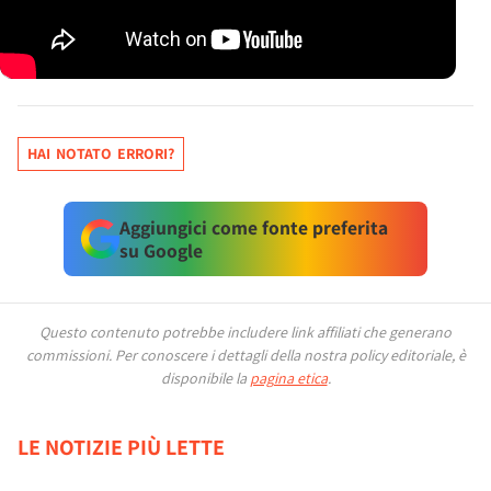
HAI NOTATO ERRORI?
Aggiungici come fonte preferita
su Google
Questo contenuto potrebbe includere link affiliati che generano
commissioni.
Per conoscere i dettagli della nostra policy editoriale, è
disponibile la
pagina etica
.
LE NOTIZIE PIÙ LETTE