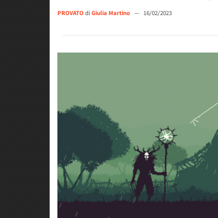
PROVATO
di
Giulia Martino
—
16/02/2023