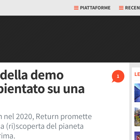
PIATTAFORME
RECEN
o della demo
LE
1
bientato su una
m nel 2020, Return promette
a (ri)scoperta del pianeta
rima.