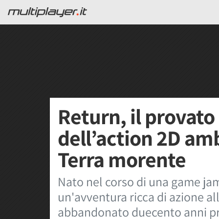
Return, il provat
dell’action 2D am
Terra morente
Nato nel corso di una game ja
un'avventura ricca di azione all
abbandonato duecento anni p