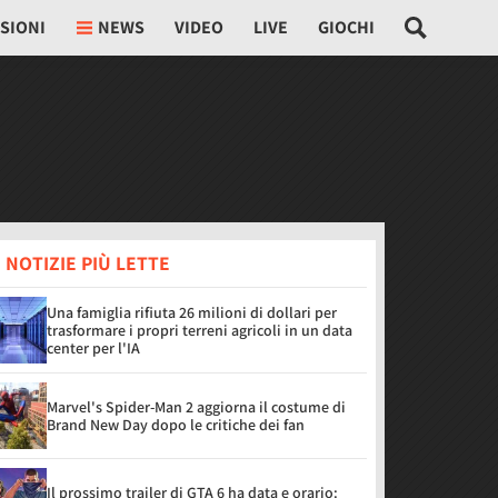
SIONI
NEWS
VIDEO
LIVE
GIOCHI
 NOTIZIE PIÙ LETTE
Una famiglia rifiuta 26 milioni di dollari per
trasformare i propri terreni agricoli in un data
center per l'IA
Marvel's Spider-Man 2 aggiorna il costume di
Brand New Day dopo le critiche dei fan
Il prossimo trailer di GTA 6 ha data e orario: