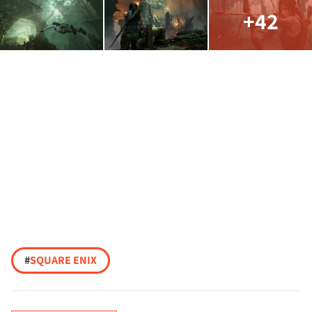
+42
#
SQUARE ENIX