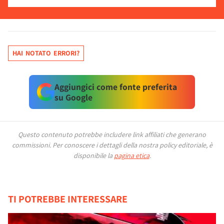
HAI NOTATO ERRORI?
Aggiungici come fonte preferita
su Google
Questo contenuto potrebbe includere link affiliati che generano
commissioni.
Per conoscere i dettagli della nostra policy editoriale, è
disponibile la
pagina etica
.
TI POTREBBE INTERESSARE