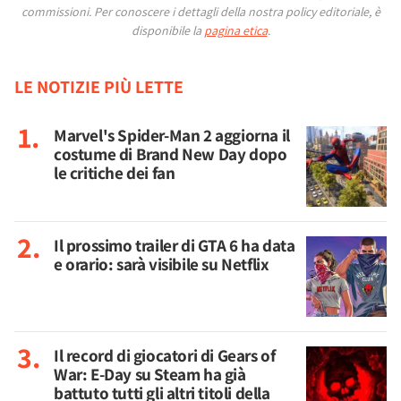
commissioni.
Per conoscere i dettagli della nostra policy editoriale, è
disponibile la
pagina etica
.
LE NOTIZIE PIÙ LETTE
Marvel's Spider-Man 2 aggiorna il
costume di Brand New Day dopo
le critiche dei fan
Il prossimo trailer di GTA 6 ha data
e orario: sarà visibile su Netflix
Il record di giocatori di Gears of
War: E-Day su Steam ha già
battuto tutti gli altri titoli della