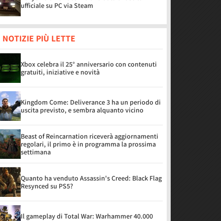
ufficiale su PC via Steam
 NOTIZIE PIÙ LETTE
Xbox celebra il 25° anniversario con contenuti
gratuiti, iniziative e novità
Kingdom Come: Deliverance 3 ha un periodo di
uscita previsto, e sembra alquanto vicino
Beast of Reincarnation riceverà aggiornamenti
regolari, il primo è in programma la prossima
settimana
Quanto ha venduto Assassin's Creed: Black Flag
Resynced su PS5?
Il gameplay di Total War: Warhammer 40.000