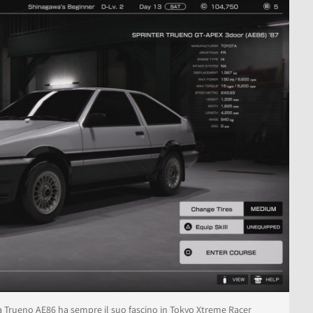
 Trueno AE86 ha sempre il suo fascino in Tokyo Xtreme Racer