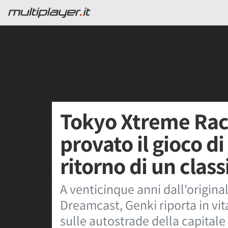
Tokyo Xtreme Rac
provato il gioco di
ritorno di un class
A venticinque anni dall'origin
Dreamcast, Genki riporta in vit
sulle autostrade della capital