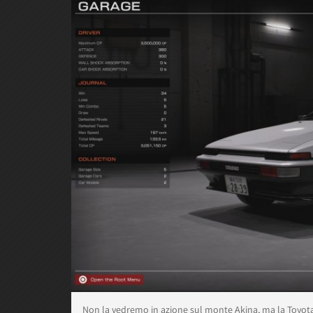
Non la vedremo in azione sul monte Akina, ma la Toyota