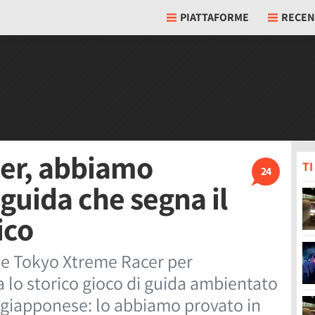
PIATTAFORME
RECEN
er, abbiamo
T
24
 guida che segna il
ico
ale Tokyo Xtreme Racer per
a lo storico gioco di guida ambientato
e giapponese: lo abbiamo provato in