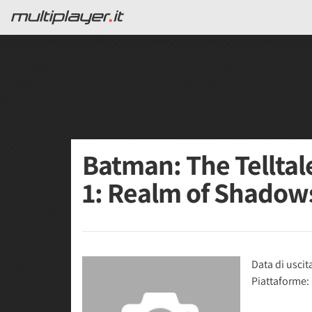
Batman: The Telltale
1: Realm of Shado
Data di uscit
Piattaforme: