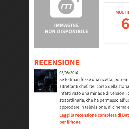
MULTI
6
RECENSIONE
03/08/2016
Se Batman fosse una ricetta, potremm
altrettanti chef. Nel corso della sto
infatti visto una miriade di version
straordinaria, che ha permesso all'u
approdare in televisione, al cinema
Leggi la recensione completa di Ba
per iPhone