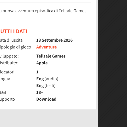
a nuova avventura episodica di Telltale Games.
UTTI I DATI
ata di uscita
13 Settembre 2016
ipologia di gioco
Adventure
viluppato:
Telltale Games
istribuito:
Apple
iocatori
1
ingua
Eng
(audio)
Eng
(testi)
EGI
18+
upporto
Download