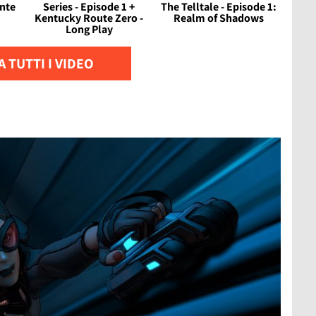
inte
Series - Episode 1 +
The Telltale - Episode 1:
Kentucky Route Zero -
Realm of Shadows
Long Play
 TUTTI I VIDEO