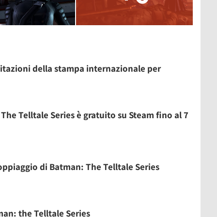
citazioni della stampa internazionale per
The Telltale Series è gratuito su Steam fino al 7
oppiaggio di Batman: The Telltale Series
an: the Telltale Series