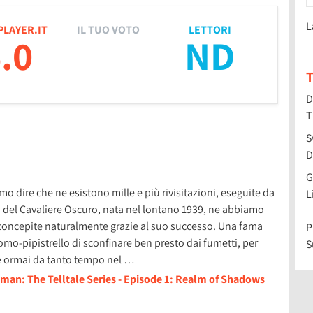
L
PLAYER.IT
IL TUO VOTO
LETTORI
.0
ND
T
D
T
S
D
G
o dire che ne esistono mille e più rivisitazioni, eseguite da
L
ria del Cavaliere Oscuro, nata nel lontano 1939, ne abbiamo
i, concepite naturalmente grazie al suo successo. Una fama
P
omo-pipistrello di sconfinare ben presto dai fumetti, per
S
 e ormai da tanto tempo nel …
tman: The Telltale Series - Episode 1: Realm of Shadows