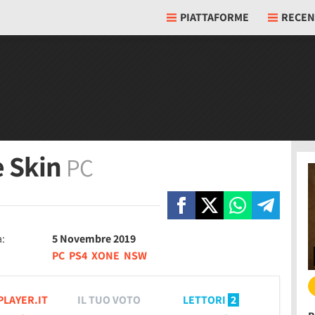
PIATTAFORME
RECEN
e Skin
PC
a:
5 Novembre 2019
PC
PS4
XONE
NSW
PLAYER.IT
IL TUO VOTO
LETTORI
2