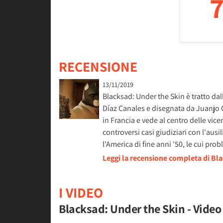
7
RECENSIONE
13/11/2019
Blacksad: Under the Skin è tratto da
Díaz Canales e disegnata da Juanjo 
in Francia e vede al centro delle vic
controversi casi giudiziari con l'ausil
l'America di fine anni '50, le cui pr
Leggi la recensione completa di Bl
I VIDEO
Blacksad: Under the Skin - Vide