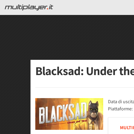
Blacksad: Under th
Data di uscit
Piattaforme:
MULTI