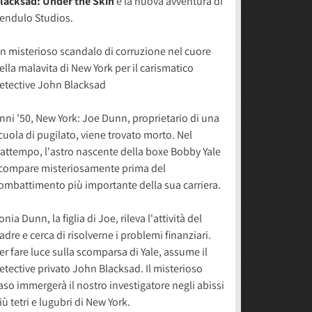
lacksad: Under the Skin
è la nuova avventura di
endulo Studios.
n misterioso scandalo di corruzione nel cuore
ella malavita di New York per il carismatico
etective John Blacksad
nni '50, New York: Joe Dunn, proprietario di una
cuola di pugilato, viene trovato morto. Nel
rattempo, l'astro nascente della boxe Bobby Yale
compare misteriosamente prima del
ombattimento più importante della sua carriera.
onia Dunn, la figlia di Joe, rileva l'attività del
adre e cerca di risolverne i problemi finanziari.
er fare luce sulla scomparsa di Yale, assume il
etective privato John Blacksad. Il misterioso
aso immergerà il nostro investigatore negli abissi
iù tetri e lugubri di New York.