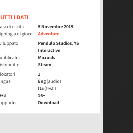
UTTI I DATI
ata di uscita
5 Novembre 2019
ipologia di gioco
Adventure
viluppato:
Pendulo Studios
,
YS
Interactive
ubblicato:
Microids
istribuito:
Steam
iocatori
1
ingua
Eng
(audio)
Ita
(testi)
EGI
16+
upporto
Download