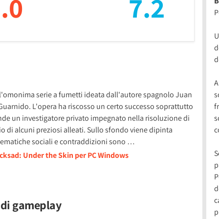
.0
7.2
B
P
U
d
d
A
ll'omonima serie a fumetti ideata dall'autore spagnolo Juan
s
Guarnido. L'opera ha riscosso un certo successo soprattutto
f
ende un investigatore privato impegnato nella risoluzione di
s
io di alcuni preziosi alleati. Sullo sfondo viene dipinta
c
oblematiche sociali e contraddizioni sono …
S
acksad: Under the Skin per PC Windows
p
P
d
c
o di gameplay
p